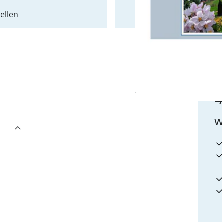
ellen
Newslet
4
w