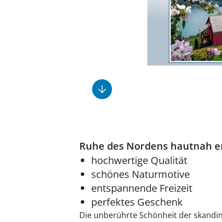
Fußpflegeprodukte
Geschenkideen
Elektromobile
Massage-Produkte
Herrenschuhe
Hausapotheke
Toilettenstühle
Ohrreiniger
Insektenabwehr
Ess- & Trinkhilfen
Sesselschoner
Mützen & Hüte
Kälte- & Wärmetherapie
Urinflaschen &
Nachttöpfe
Parfüm
Kleinmöbel
‎ Alle Anzeigen
‎ Alle Anzeigen
‎ Alle Anzeigen
‎ Alle Anzeigen
‎ Alle Anzeigen
Ruhe des Nordens hautnah e
hochwertige Qualität
schönes Naturmotive
entspannende Freizeit
perfektes Geschenk
Die unberührte Schönheit der skandina