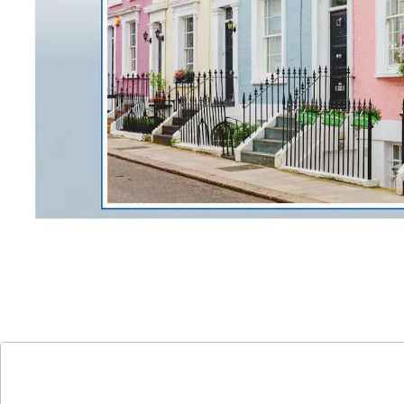
Teile Puzzle bietet Ihnen die Möglichkeit, die
faszinierende Architektur der britischen Hauptstadt in
Ihrem eigenen Zuhause nachzubilden.
Lassen Sie sich von der farbenfrohen Welt der
Stadthäuser begeistern und setzen Sie dieses
faszinierende Puzzle zusammen!
Details
Hinweise & Hersteller
Bewertungen