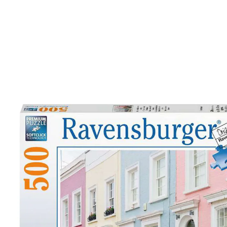
7,99 €
inkl. MwSt. und zzgl.
Versandkosten
In den Warenkorb
Sofort lieferbar - in 2-3 Werktagen bei Ihnen
Entdecken Sie die farbenfrohe Welt der
Stadthäuser
realistische Londoner Architektur
hochwertige Qualität
500 Teile für stundenlangen Spaß
perfektes Geschenk für London-Liebhaber
Die Atmosphäre Londons hautnah erleben- dieses 500