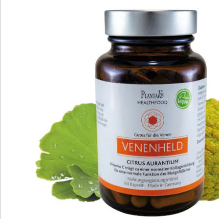
Bioflavonoiden besteht, ergänzt durch Vitamin B6,
Folsäure, Vitamin B12, Vitamin C und dem exklusiven
ZellschutzKomplex.
Details
Hinweise & Hersteller
Bewertungen
Katalog bestellen