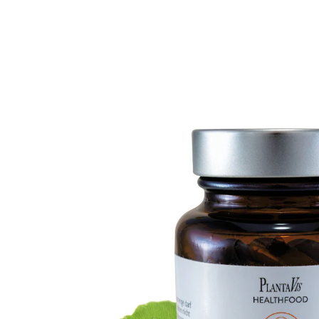
15,99 €
1 kg = 473,08 €
inkl. MwSt. und zzgl.
Versandkosten
In den Warenkorb
Sofort lieferbar - in 2-3 Werktagen bei Ihnen
Nahrungsergänzungsmittel mit Vitaminen
Citrus Aurantium ist reich an
Bioflavonoiden
Vitamin C trägt zu einer normalen
Kollagenbildung für eine normale