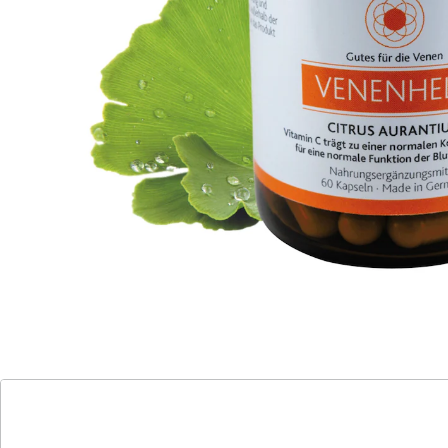
Funktion der Blutgefäße bei
Vitamin B6, B12 und Vitamin C tragen zu
einer normalen Funktion des
Immunsystems bei
Folat (Folsäure) und Vitamin B12 haben
eine Funktion bei der Zellteilung und
tragen zur Bildung roter Blutkörperchen
bei
Venenleiden sind überaus verbreitet und keineswegs
allein bei älteren Menschen anzutreffen. Was die
Beinvenen entlastet, zur Abschwellung von
geschwollenen Beinen beiträgt und die Durchblutung
der Beine fördert, ist gut für die Venen. Citrus
Aurantium enthält Bioflavonoide wie Hesperidin, Rutin,
Naringin und Quercitrin. Insbesondere das Hesperidin
wird gegen venöse Beinbeschwerden eingesetzt und
hat zudem antioxidative Eigenschaften.
VenenHeld enthält Citrus Extrakt, der zu 50 % aus