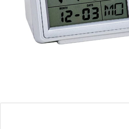
Batteriehinweis:
Batterien sind nicht im Lieferumfang enthalten. Diese
bitte extra bestellen. (AA Mignon x 2)
Details
Hinweise & Hersteller
Bewertungen
Katalog bestellen