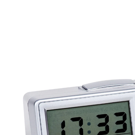
29,99 €
inkl. MwSt. und zzgl.
Versandkosten
In den Warenkorb
Sofort lieferbar - in 2-3 Werktagen bei Ihnen
Mit Anzeige bzw. Sprachausgabe (Deutsch oder
Englisch) von Uhrzeit, Datum und Wochentag.
Verschiedene Wecktöne, Weckwiederholung,
Hintergrundbeleuchtung und optional das
Stundensignal zeichnen diesen Quarzwecker aus.
Material: Kunststoffgehäuse
Maße: (LxBxH) 12 x 5 x 5 c
m