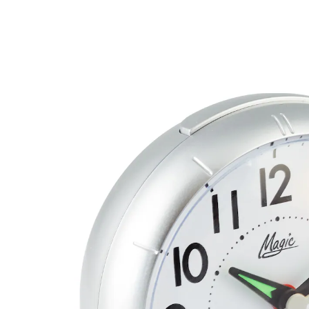
26,99 €
inkl. MwSt. und zzgl.
Versandkosten
In den Warenkorb
Sofort lieferbar - in 2-3 Werktagen bei Ihnen
Zifferblatt-Beleuchtung
ansteigendes Wecksignal
Geht funkgenau und weckt mit ansteigendem Signal.
Bei Nacht helfen Zifferblatt-Beleuchtung und
fluoreszierende Zeiger. Mit Weckwiederholung.
Kunststoff-Gehäuse.
Batteriehinweis:
Batterien sind nicht im Lieferumfang enthalten. Diese