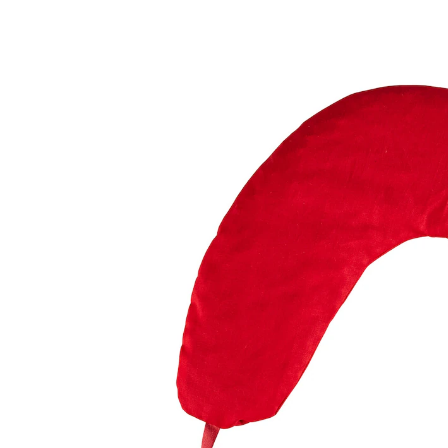
11,99 €
10,99 €
inkl. MwSt. und zzgl.
Versandkosten
In den Warenkorb
Sofort lieferbar - in 2-3 Werktagen bei Ihnen
Legt sich locker um den Nacken.
gut für den verspannten Nacken
von Hand hergestellt
Lässt sich gezielt platzieren und bleibt dank der
eingenähten Bänder an Ort und Stelle! Durch die
gleichmäßige Wärmeabgabe der Kirschkerne ist eine
längerfristige, unauf wendige Anwendung möglich.