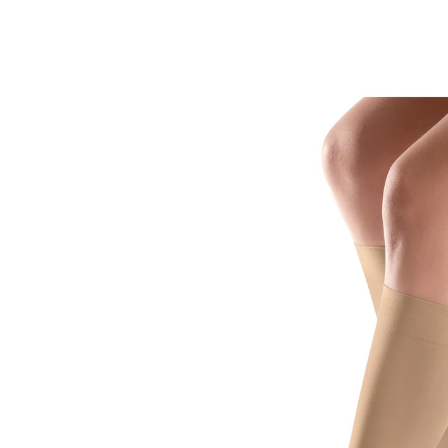
23,99 €
inkl. MwSt. und zzgl.
Versandkosten
In den Warenkorb
Sofort lieferbar - in 2-3 Werktagen bei Ihnen
1x uni, 2x gemustert
2x 70 den, 1x 50 den
leichte Stützkraft
zur Unterstützung der Durchblutung
Zur Unterstützung bei Krampfadern sowie Ödemen
und Entlastung der Venen. Passend von Größe 37-41.