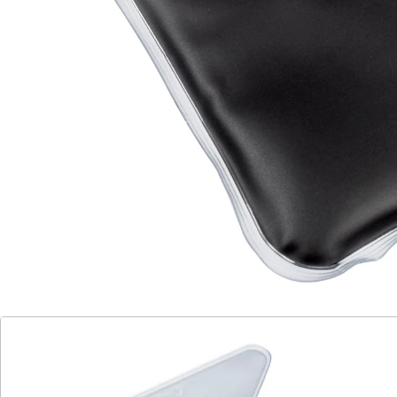
Wärmflasche speichert bis zu 8 Stunden die
Temperatur und ist sicher und nachhaltig im
Gebrauch. Auch ideal als kühlende Auflage geeignet.
Details
Hinweise & Hersteller
Bewertungen
Katalog bestellen