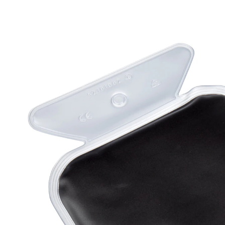
UVP 17,95 €
14,99 €
inkl. MwSt. und zzgl.
Versandkosten
In den Warenkorb
Sofort lieferbar - in 2-3 Werktagen bei Ihnen
Wärme für Bauch- & Rückenbereich
mit Naturmoor gefüllt
eine echte Wohltat
gibt wahlweise Wärme oder Kühle ab
Erleben Sie die wohltuende und lang anhaltende
Wirkung von Naturmoor ganz einfach zuhause. Die