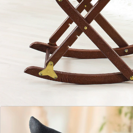
Material:
Gestell: Kiefernholz und MDF-Holzfaserplatte
Bezug Nr. 1: 100% Polyurethan
Bezug Nr. 2: Lederimitat (PVC)
Polsterung: Schwamm
Gewicht: 2 kg
Details
Hinweise & Hersteller
Bewertungen