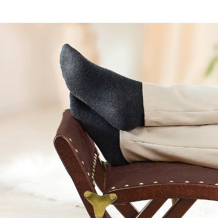
UVP 59,95 €
34,99 €
inkl. MwSt. und zzgl.
Versandkosten
In den Warenkorb
Sofort lieferbar - in 2-3 Werktagen bei Ihnen
Leichte Wippbewegungen entspannen müde und
geschwollene Beine und verbessern nebenbei
Durchblutung und Lymphfluss. Aus massivem
Kiefernholz und MDF-Holzfaserplatte. Polsterung aus
feuerfestem Schaum.
platzsparend - nur 14,5 cm breit