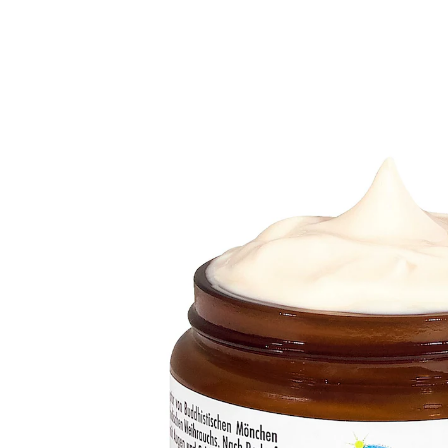
14,99 €
1 l = 149,90 €
inkl. MwSt. und zzgl.
Versandkosten
In den Warenkorb
Sofort lieferbar - in 2-3 Werktagen bei Ihnen
lindert morgendliche Steifheit
hilft bei Arthritis
erhöht die Mobilität
verbessert die Lebensqualität
Natürliches Heilmittel nach einer Rezeptur