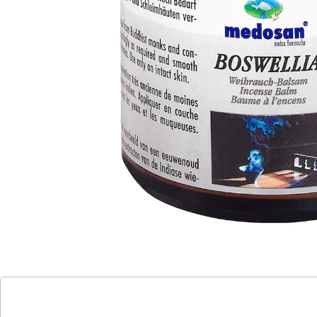
buddhistischer Mönche. Enthält wertvolle Extrakte des
indischen Weihrauchbaumes. Lindert Schmerzen,
verringert Gelenkschwellungen, minimiert Morgen-
Steifheit und verbessert die Blutzufuhr zu entzündeten
Gelenken.
Details
Hinweise & Hersteller
Bewertungen