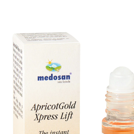
14,99 €
1 l = 1.873,75 €
inkl. MwSt. und zzgl.
Versandkosten
In den Warenkorb
Sofort lieferbar - in 2-3 Werktagen bei Ihnen
Bei Fältchen rund um Mund und Augen. Mit dem Roll-
on-Stift einfach aufzutragen. Das Öl aus Aprikosen-
Steinen hilft bei irritierter und trockener Haut.
Natürliche Inhaltsstoffe wie Panthenol unterstützen
die pflegende und zellregenerierende Wirkung.