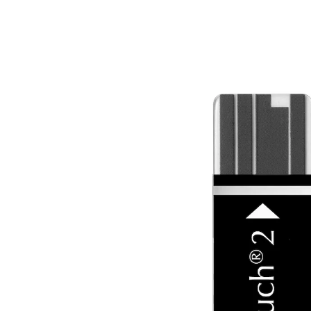
19,99 €
inkl. MwSt. und zzgl.
Versandkosten
15,89 €
nur
ab
2
Stück
1
In den Warenkorb
Sofort lieferbar - in 2-3 Werktagen bei Ihnen
Passende Teststreifen zum Starterset MediTouch "2".
Verbesserte Enzym-Zusammensetzung für sehr
präzise Messungen. Erkennt zu geringe Blutmengen.