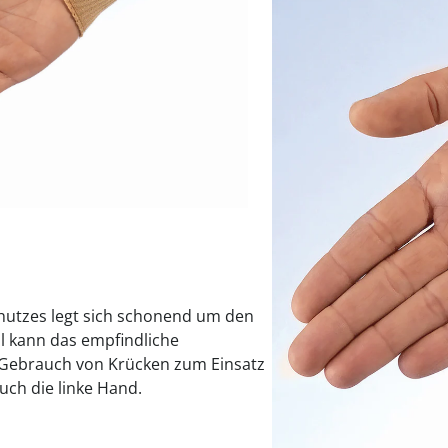
praktische
auf einer
Uringeruc
die Kranke
Parotitisp
Jetzt entde
Jetzt entde
Alltagshilf
Vibrationsp
neutralisie
Jetzt entde
Jetzt entde
Haushalt
jetzt entde
Jetzt entde
Jetzt entde
Sofort lieferbar - 
chutzes legt sich schonend um den
l kann das empfindliche
 Gebrauch von Krücken zum Einsatz
uch die linke Hand.