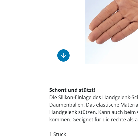
Fußpflegeprodukte
Geschenkideen
Elektromobile
Massage-Produkte
Herrenschuhe
Hausapotheke
Toilettenstühle
Ohrreiniger
Insektenabwehr
Ess- & Trinkhilfen
Sesselschoner
Mützen & Hüte
Kälte- & Wärmetherapie
Urinflaschen &
Nachttöpfe
Parfüm
Kleinmöbel
‎ Alle Anzeigen
‎ Alle Anzeigen
‎ Alle Anzeigen
‎ Alle Anzeigen
‎ Alle Anzeigen
Schont und stützt!
Die Silikon-Einlage des Handgelenk-S
Daumenballen. Das elastische Materia
Handgelenk stützen. Kann auch beim
kommen. Geeignet für die rechte als a
1 Stück