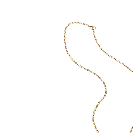
inkl. MwSt. und zzgl.
Versandkosten
In den Warenkorb
Sofort lieferbar - in 2-3 Werktagen bei Ihnen
5-fache Vergrößerung
Wer ahnt denn, dass sich hinter dieser eleganten Kette
mit wunderschönem Eulen-Anhänger eine Lupe
verbirgt.
Details