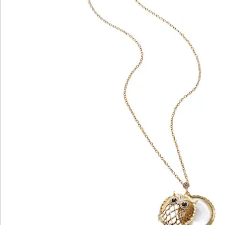
Wir sind für Sie da
Service-Hotline
4 Gründe für
walzvital
Versandkostenfrei ab 99 €
Kauf auf Rechnung Gebührenfrei