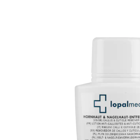
21,99 €
1 l = 109,95 €
inkl. MwSt. und zzgl.
Versandkosten
In den Warenkorb
Sofort lieferbar - in 2-3 Werktagen bei Ihnen
Horn- und Nagelhaut werden schonend
entfernt
kein Verletzungsrisiko – ideal für
Diabetiker
schnelle und starke Wirkung nach kurzer