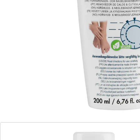
Einweichzeit
Kurze Einweichzeit! Wirkt sehr schnell und stark
erweichend. So werden Horn- und Nagelhaut sanft,
schonend und verletzungsfrei entfernt und die
gesunde Haut wird nicht so sehr beansprucht. Für
Diabetiker besonders empfehlenswert.
Hautverträglichkeit klinisch getestet.
Inhaltsstoffe
Aqua (Water) (EAU), Propylene Glycol, Glycerin, Sodium
Hydroxide, Urea, Panthenol
Details
Hinweise & Hersteller