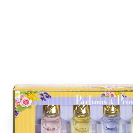
UVP 49,90 €
19,99 €
1 l = 370,19 €
inkl. MwSt. und zzgl.
Versandkosten
In den Warenkorb
Sofort lieferbar - in 2-3 Werktagen bei Ihnen
Der bezaubernde Duft des Südens!
abwechslungsreiches 5er Set
Düfte aus der Provence: Rose, Jasmin,
Lavendel, Mimosa, Violette
ideal für die Handtasche
Tolle Duftkreationen, die die sommerliche Frische des