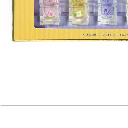
französischen Südens einfangen! 5-teiliges Set mit
femininer, natürlicher Blüten-Note! Hübsche, kleine
Flakons mit rosenverziertem Verschluss. Ideal auch für
die Handtasche.
Duftrichtungen:
Lavande: Lavendel, Koriander, Kamille, Zitrone
Rose: Rosenblätter, Geranien, Fresien, Moschuhs
Mimosa: Mimosa, Veilchen, YlangYlang, Orchidee
Jasmin: Jasmin, Rose, Orangenblüte, Vanille
Violette: Veilchenblüte, Rose, Helitrope, Sandelholz
Inhalt: je 10,8 ml
Details
Hinweise & Hersteller