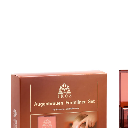
11,29 €
1 kg = 3.763,33 €
inkl. MwSt. und zzgl.
Versandkosten
In den Warenkorb
Sofort lieferbar - in 2-3 Werktagen bei Ihnen
Perfekte Augenbrauen - das können Sie ganz
einfach selbst machen!
für exakte Augenbrauen
mit 3 Schablonen
wischfestem Augenbrauenpuder und