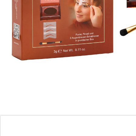
Pinsel
Perfekte Augenbrauen selbst gemacht! Schöne
Augenbrauen sind elegant und geben Ihnen
Selbstsicherheit. Mit diesem Set aus 3 Schablonen,
Pinsel und Augenbrauenpuder bringen Sie Ihre Brauen
in die perfekte Form. Schablone auflegen, pudern,
fertig! Gelingt garantiert!
Details
Hinweise & Hersteller
Bewertungen