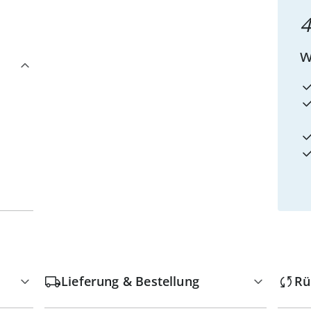
4
w
Lieferung & Bestellung
Rü