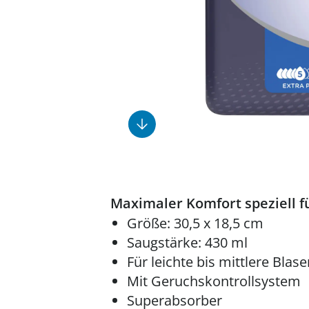
Fußpflegeprodukte
Geschenkideen
Elektromobile
Massage-Produkte
Herrenschuhe
Hausapotheke
Toilettenstühle
Ohrreiniger
Insektenabwehr
Ess- & Trinkhilfen
Sesselschoner
Mützen & Hüte
Kälte- & Wärmetherapie
Urinflaschen &
Nachttöpfe
Parfüm
Kleinmöbel
‎ Alle Anzeigen
‎ Alle Anzeigen
‎ Alle Anzeigen
‎ Alle Anzeigen
‎ Alle Anzeigen
Maximaler Komfort speziell f
Größe: 30,5 x 18,5 cm
Saugstärke: 430 ml
Für leichte bis mittlere Bla
Mit Geruchskontrollsystem
Superabsorber