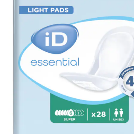
Schnelle Absorption für ein trockenes
Gefühl
Superabsorber für sichere
Flüssigkeitsbindung
Odour Dry System gegen unangenehme
Gerüche
Dermatologisch getestet
Latexfrei
Mit den diskreten ID Expert Light Maxi-Einlagen im
praktischen 28er-Pack genießen Sie Ihren Alltag trotz
Inkontinenz unbeschwert und mit einem sicheren
Gefühl. Durch ihre anatomische Perfect-Fit-Form und
die weiche Cotton-Feel-Rückseite lassen sich die
atmungsaktiven Einlagen bequem tragen und bieten
auch an längeren Tagen höchsten Komfort. Der
praktische Klebestreifen auf der Rückseite sorgt
jederzeit für sicheren Halt - auch dann, wenn Sie mal