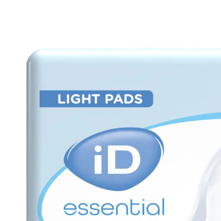
8,79 €
8,39 €
inkl. MwSt. und zzgl.
Versandkosten
7,69 €
nur
ab
5
Stück
1
In den Warenkorb
Sofort lieferbar - in 2-3 Werktagen bei Ihnen
🤫
Diskrete Lieferung
Alternativprodukt