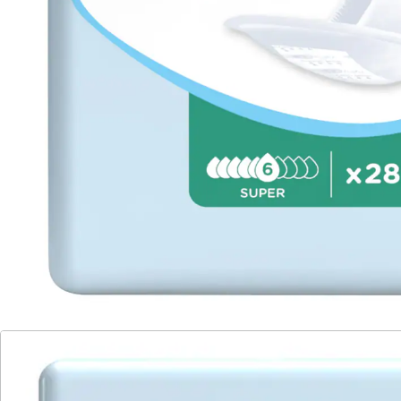
Zu diesem Artikel haben wir eine Alternative gefunden,
die Sie interessieren könnte:
iD
Frauen-Einlagen "Super", 10 Stück
(2)
Einzelpreis:
3,99 €
2,99 €
Saugstarke Inkontinenzeinlagen für ein
trockenes Gefühl
stark
bis zu 800 ml Saugleistung
Angenehmes Tragegefühl dank Cotton
Feel