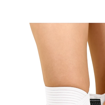
10,99 €
inkl. MwSt. und zzgl.
Versandkosten
In den Warenkorb
Sofort lieferbar - in 2-3 Werktagen bei Ihnen
Unterstützt bei Gelenkbeschwerden,
Muskelschwäche, Überlastungsschmerz u.v.m.
praktische Wickeltechnik zur individuellen
Anpassung der Stützkraft
Anti-Rutsch-Noppen für perfekten Halt
bei Gelenkbeschwerden, Bänder- und