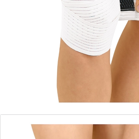
Muskelschwäche, Überlastungsschmerz
u.v.m
waschbar bei 30°C
Stützt die Muskulatur bei Gelenkbeschwerden, Bänder-
und Muskelschwäche, Überlastungsschmerz u.v.m.
Durch die Wickeltechnik und den Klettverschluss kann
die Größe und Stützkraft ganz einfach auf die
individuellen Bedürfnisse angepasst werden. Mit Anti-
Rutsch-Noppen für perfekten Halt.
Details
Hinweise & Hersteller
Bewertungen