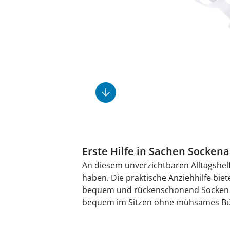
Fußpflegeprodukte
Geschenkideen
Elektromobile
Massage-Produkte
Herrenschuhe
Hausapotheke
Toilettenstühle
Ohrreiniger
Insektenabwehr
Ess- & Trinkhilfen
Sesselschoner
Mützen & Hüte
Kälte- & Wärmetherapie
Urinflaschen &
Nachttöpfe
Parfüm
Kleinmöbel
‎ Alle Anzeigen
‎ Alle Anzeigen
‎ Alle Anzeigen
‎ Alle Anzeigen
‎ Alle Anzeigen
Erste Hilfe in Sachen Socken
An diesem unverzichtbaren Alltagshel
haben. Die praktische Anziehhilfe bie
bequem und rückenschonend Socken 
bequem im Sitzen ohne mühsames Bü