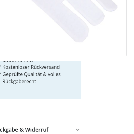
 Gründe für
alzvital
Versandkostenfrei ab 99 €
Kauf auf Rechnung
Gebührenfrei
Kostenloser Rückversand
Geprüfte Qualität & volles
Rückgaberecht
ckgabe & Widerruf