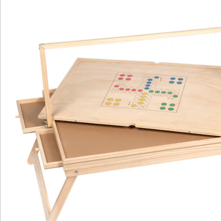
Praktischer Nebeneffekt: Wer das Puzzle unterbrechen
möchte, muss seinen Fortschritt nicht aufgeben und
auch keine Teile wieder zurück in den Karton räumen,
um am nächsten Tag wieder von vorne anfangen zu
müssen. Stattdessen tragen Sie das angefangene
Puzzle auf dem Tisch mit den vorsortierten
Puzzleteilen in den Schubladen einfach dorthin, wo es
nicht stört und wann immer Sie Zeit und Lust haben,
nehmen Sie es sich einfach wieder vor. Bitte beachten
Sie, dass die Spielfiguren nicht im Lieferumfang
enthalten sind.
Batteriehinweis:
Batterien sind nicht im Lieferumfang enthalten. Diese
bitte extra bestellen. (AA Mignon x 3)
Details