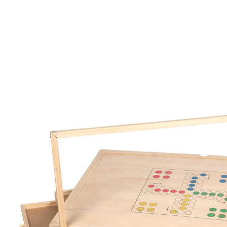
UVP 139,00 €
99,99 €
inkl. MwSt. und zzgl.
Versandkosten
In den Warenkorb
Sofort lieferbar - in 3-4 Werktagen bei Ihnen
Überall bequem puzzlen!
Puzzletisch mit einklappbaren Tischbeinen
vier ausziehbare Schubladen: zum
übersichtlichen Sortieren und Verstauen