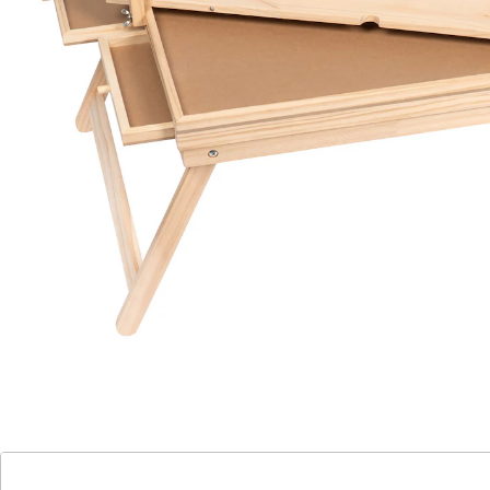
der einzelnen Puzzleteile
verstellbare LED-Leiste: für eine perfekt
ausgeleuchtete Puzzlefläche von jedem
Winkel aus
Puzzle-Fans würden am liebsten stundenlang ihrem
Hobby nachgehen. Doch irgendwann ist das Sitzen am
Esstisch einfach nicht mehr bequem oder die
Beleuchtung nicht mehr gut genug. Der Puzzletisch
Premium löst diese Probleme auf ganz praktische
Weise. Ähnlich wie ein Tablett für das Frühstück im Bett
lässt sich der Tisch dank seiner Tischbeine überall
aufstellen - auch auf dem Sofa. Dort können Sie es sich
gemütlich machen und puzzlen, was das Zeug hält. Die
vier ausziehbaren Schubladen bieten Platz für
vorsortierte Puzzleteile, was Zeit und Mühe spart.
Dank der verstellbaren LED-Leiste wird das Puzzle
jederzeit perfekt ausgeleuchtet.