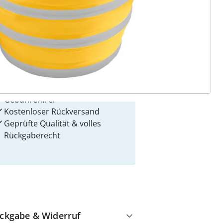
 Gründe für
alzvital
Versandkostenfrei ab 99 €
Kauf auf Rechnung
Gebührenfrei
Kostenloser Rückversand
Geprüfte Qualität & volles
Rückgaberecht
ckgabe & Widerruf