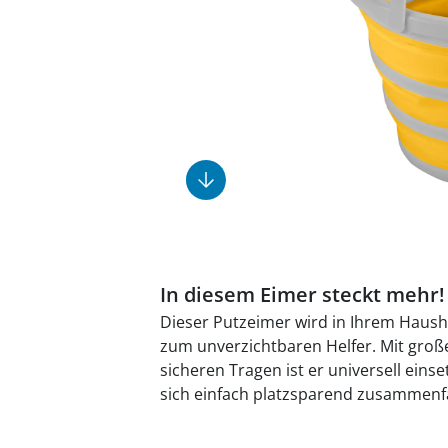
Fußpflegeprodukte
Geschenkideen
Elektromobile
Massage-Produkte
Herrenschuhe
Hausapotheke
Toilettenstühle
Ohrreiniger
Insektenabwehr
Ess- & Trinkhilfen
Sesselschoner
Mützen & Hüte
Kälte- & Wärmetherapie
Urinflaschen &
Nachttöpfe
Parfüm
Kleinmöbel
‎ Alle Anzeigen
‎ Alle Anzeigen
‎ Alle Anzeigen
‎ Alle Anzeigen
‎ Alle Anzeigen
In diesem Eimer steckt mehr!
Dieser Putzeimer wird in Ihrem Haushal
zum unverzichtbaren Helfer. Mit gro
sicheren Tragen ist er universell einse
sich einfach platzsparend zusammenfa