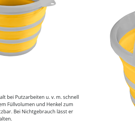
praktische
auf einer
Uringeruc
die Kranke
Parotitisp
Jetzt entde
Jetzt entde
Alltagshilf
Vibrationsp
neutralisie
Jetzt entde
Jetzt entde
Haushalt
jetzt entde
Jetzt entde
Jetzt entde
Sofort lieferbar - 
t bei Putzarbeiten u. v. m. schnell
ßem Füllvolumen und Henkel zum
tzbar. Bei Nichtgebrauch lässt er
lten.