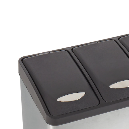
UVP 79,99 €
53,49 €
inkl. MwSt. und zzgl.
Versandkosten
In den Warenkorb
Sofort lieferbar - in 2-3 Werktagen bei Ihnen
Alternativprodukt
Zu diesem Artikel haben wir eine Alternative gefunden,
die Sie interessieren könnte:
genialo
Mülltrennsystem "Genial", 3 Fächer je 20 l
braun