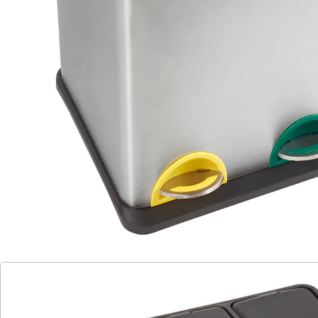
(79)
Einzelpreis:
UVP 79,99 €
35,59 €
Nachhaltiges Umwelt­schonen leicht gemacht!
Innenbehälter lassen sich einzeln
entnehmen
schnelle Zuordnung auf einen Blick
mit Fußpedalen zum einfachen Öffnen
Dieses hochwertige System im klassischen Design
erleichtert Ihnen das Trennen von Plastik-, Bio- und
Restmüll enorm. Dank der 3 Fächer mit Deckeln und
den farbig markierten Fußpedalen, können Sie künftig
mühelos an einem Standort alles geordnet sammeln.
Durch die einzeln herausnehmbaren Innen­behälter
mit Griff ist der Abfall auch genauso schnell entsorgt.