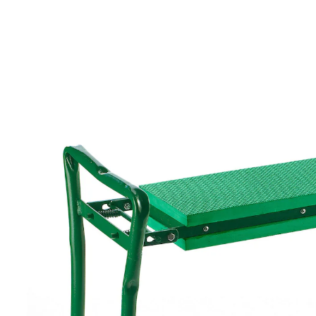
UVP 36,99 €
33,29 €
inkl. MwSt. und zzgl.
Versandkosten
Auswahl
In den Warenkorb
Lieferbar - in > 5 Wochen bei Ihnen
Komfortables Helferlein für Arbeiten im Sitzen!
schont Rücken & Kniegelenke
vielseitige Anwendungsmöglichkeiten