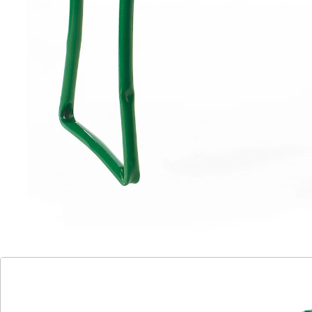
platzsparend zusammenklappbar
Wenn Sie Ihre Zeit mit Arbeiten rund um Haus und
Garten verbringen, wissen Sie, wie wichtig Komfort und
Unterstützung dabei sind. Der Kniestuhl ist der
perfekte Helfer für Ihre Anforderungen. Vielseitig
einsetzbar, erlaubt er Ihnen, Ihre Arbeiten im Sitzen
oder im Knien mit Leichtigkeit zu erledigen. Das clevere
Design ermöglicht es Ihnen, den Stuhl als stabile
Sitzgelegenheit zu nutzen oder ihn umgedreht als
weiches Kniepolster zu verwenden – eine Wohltat für
Ihren Rücken und Ihre Kniegelenke. Dadurch wird das
Arbeiten in Bodennähe deutlich angenehmer und
weniger belastend.
Dank seiner Faltfunktion lässt sich der Kniestuhl
mühelos zusammenklappen und nimmt so kaum Platz
weg. Das macht ihn nicht nur äußerst praktisch,
sondern auch ideal für kleine Räume oder den