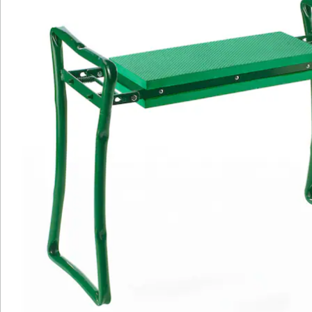
Transport. Leicht und dennoch robust begleitet er Sie
zuverlässig bei einer Vielzahl von Aufgaben im Haus
oder Garten.
Egal, ob Sie Gartenarbeiten, Reparaturen oder
Hobbyprojekte angehen, der Kniestuhl bietet Ihnen die
nötige Unterstützung. Verabschieden Sie sich von
anstrengenden Arbeitssituationen und gönnen Sie sich
mit diesem Stuhl den Luxus von mehr Komfort und
Flexibilität bei Ihren täglichen Tätigkeiten.
Details
Hinweise & Hersteller