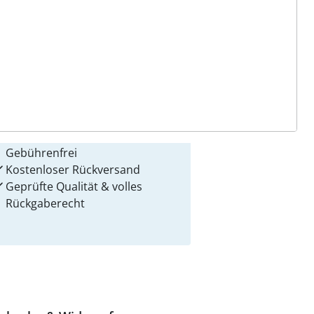
 Gründe für
alzvital
Versandkostenfrei ab 99 €
Kauf auf Rechnung
Gebührenfrei
Kostenloser Rückversand
Geprüfte Qualität & volles
Rückgaberecht