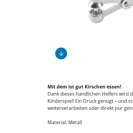
Fußpflegeprodukte
Geschenkideen
Elektromobile
Massage-Produkte
Herrenschuhe
Hausapotheke
Toilettenstühle
Ohrreiniger
Insektenabwehr
Ess- & Trinkhilfen
Sesselschoner
Mützen & Hüte
Kälte- & Wärmetherapie
Urinflaschen &
Nachttöpfe
Parfüm
Kleinmöbel
‎ Alle Anzeigen
‎ Alle Anzeigen
‎ Alle Anzeigen
‎ Alle Anzeigen
‎ Alle Anzeigen
Mit dem ist gut Kirschen essen!
Dank dieses handlichen Helfers wird 
Kinderspiel! Ein Druck genügt – und s
weiterverarbeiten oder direkt pur gen
Material: Metall