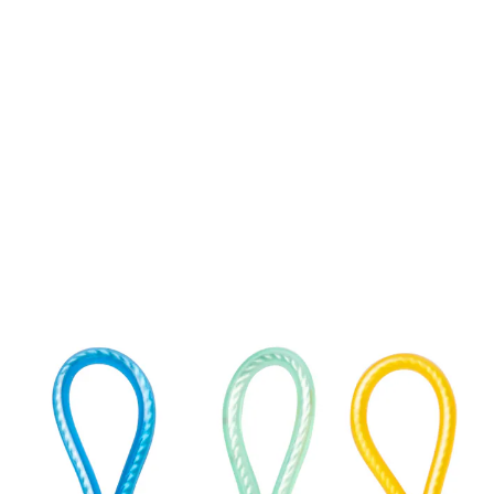
UVP 4,99 €
3,79 €
inkl. MwSt. und zzgl.
Versandkosten
In den Warenkorb
Sofort lieferbar - in 2-3 Werktagen bei Ihnen
Aufhängen leicht gemacht!
Schnelle und einfache Anbringung
Universell einsetzbar in Küche und
Haushalt