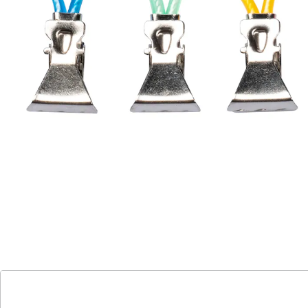
Mit unseren praktischen Klipp-Aufhängern wird das
Aufhängen von Geschirrtüchern und Topflappen zum
Kinderspiel. Einfach die Ersatzschlaufen an den
Textilien befestigen und schon können sie ordentlich
aufgehängt werden. Kein mühsames Fädeln oder
Knoten mehr! In jeder Packung sind 10 Aufhänger
enthalten, sodass Sie genügend für Ihre gesamte
Küchenausstattung haben. Die Aufhänger halten
sicher und fest, sodass Ihre Textilien immer an Ort und
Stelle bleiben. Bitte beachten Sie, dass die Farben je
nach Verfügbarkeit variieren können. Machen Sie
Schluss mit abgerissenen Aufhängern und
organisieren Sie Ihre Küche jetzt mühelos mit unseren
Klipp-Aufhängern!
Details