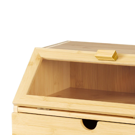
UVP 89,99 €
31,69 €
inkl. MwSt. und zzgl.
Versandkosten
In den Warenkorb
Sofort lieferbar - in 2-3 Werktagen bei Ihnen
Alternativprodukt
Zu diesem Artikel haben wir eine Alternative gefunden,
die Sie interessieren könnte:
genialo
Brotkasten mit 2 Fächern, Holz natur