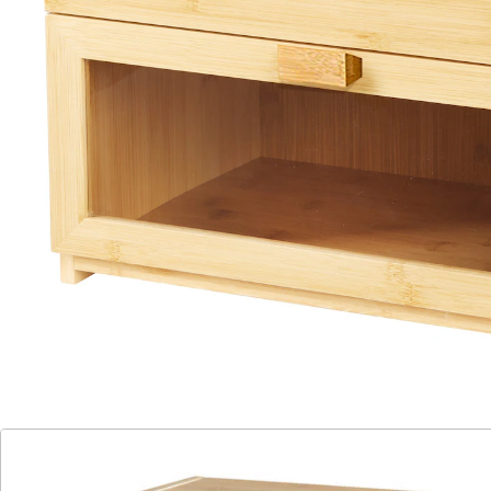
(39)
Einzelpreis:
UVP 79,99 €
39,99 €
Frische und Eleganz vereint!
integrierte Schublade
Platz für Utensilien
nachhaltige Eleganz
Unsere exquisite Bambus Backwaren-Theke verleiht
Ihrer Küche einen Hauch von Luxus und Funktionalität.
Mit zwei großzügigen Kästen, deren Fenster Ihre
Backwaren perfekt präsentieren, bleibt alles stets
frisch und ordentlich. Die integrierte Schublade bietet
Raum für Teller, Besteck und mehr, während das
ausziehbare Mittelfach Ihre Utensilien griffbereit hält.