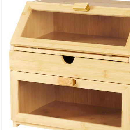
Diese hochwertige Theke vereint Frische und Eleganz,
um Ihre Backwaren knusprig wie am ersten Tag zu
bewahren. Ein Must-Have für Küchen, die das
Besondere suchen! Hergestellt aus langlebigem
Bambus-Material, verspricht sie langanhaltende
Freude und eine stilvolle Aufbewahrungslösung für
Ihre kulinarischen Kreationen.
Details
Hinweise & Hersteller
Bewertungen