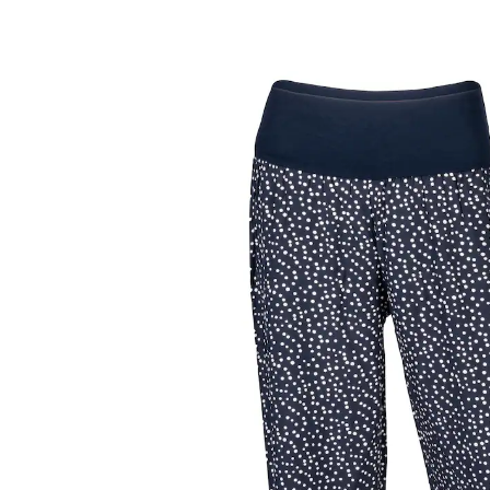
inkl. MwSt. und zzgl.
Versandkosten
Größe
In den Warenkorb
Sofort lieferbar - in 2-3 Werktagen bei Ihnen
weit und bequem
angenehm: extrabreiter Bund
Die perfekte Hose für zu Hause und unterwegs. Einfach
reinschlüpfen und sich den ganzen Tag über
wohlfühlen. Mit modischem schwarz/weiß-Muster.
Trageangenehme, hautfreundliche Qualität.