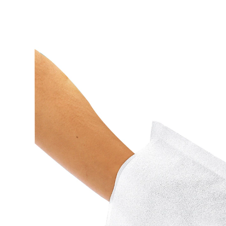
5,99 €
inkl. MwSt. und zzgl.
Versandkosten
In den Warenkorb
Sofort lieferbar - in 2-3 Werktagen bei Ihnen
sehr saugfähig, anschmiegsam und reißfest
Hygienisch und praktisch – schnell zur Hand. Der
Waschhandschuh aus weichem, rubbelfesten, Spezial-
Vliesstoff ist auch im nassen Zustand formstabil und
abriebfest. Ideal im Kranken- und Pflegebereich, sowie
auf Reisen.
Material: Vliesstoff