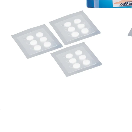
für Gesicht, Hände, Füße und Körper
in 2 verschiedenen Größen
Das durchdachte Pflaster unterstützt eine gezielte,
einfache und schonende Anwendung bei
verschiedenen Arten von Warzen und
Hautanhängseln. Es eignet sich für große und kleine
Warzen, Hühneraugen und Stielwarzen und kann an
Händen, Füßen, im Gesicht sowie an weiteren
Körperstellen verwendet werden. 30 Pflaster in zwei
Größen ermöglichen eine passende Abdeckung
unterschiedlicher Bereiche. Die Pflaster sind diskret,
kaum spürbar und für jeden Hauttyp geeignet. Die
Handhabung kann eine schnelle und schmerzfreie
Anwendung erleichtern. Für Kinder unzugänglich
aufbewahren.
Details