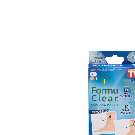
24,99 €
19,99 €
inkl. MwSt. und zzgl.
Versandkosten
In den Warenkorb
Sofort lieferbar - in 2-3 Werktagen bei Ihnen
Warzenentfernung mit Bestand!
schmerzfreie und schnelle Anwendung
für große und kleine Warzen
für Hühneraugen und Stielwarzen
diskret und kaum spürbar
geeignet für jeden Hauttyp