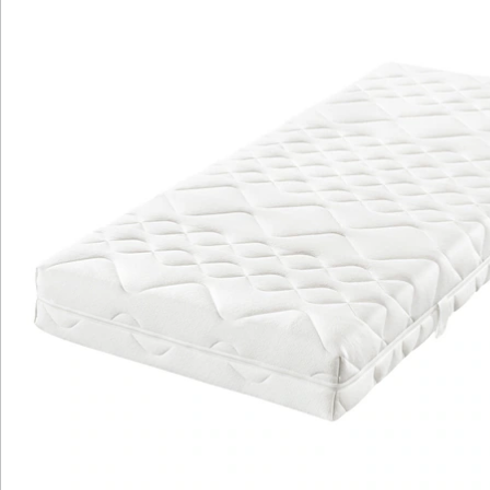
und Feuchtigkeit reduzieren. Der hautfreundliche
Doppeljersey-Bezug ist abnehmbar, teilbar und
kochfest bis 95 °C, somit besonders hygienisch und
pflegeleicht. Außerdem ist die Matratze für verstellbare
Lattenroste geeignet und sorgt für eine gleichmäßige
Druckverteilung auf beiden Seiten. Hergestellt in
Deutschland, steht sie für Qualität und Langlebigkeit.
Details
Hinweise & Hersteller
Bewertungen