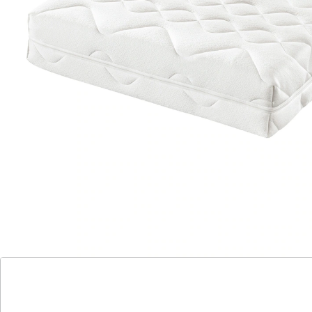
Komfort spüren – Nacht für Nacht!
Punktelastischer 7-Zonen-Kaltschaumkern
optimale Unterstützung in Schulterzone
Bezug waschbar bis 95 °C,
trocknergeeignet
leicht zu wenden durch 4 Griffschlaufen
atmungsaktiver Kaltschaum mit Kanälen
Mit der Matratze
Sorgenlos schlafen
investieren Sie in
erholsamen Schlaf und unkomplizierte Pflege. Das
geringe Gewicht erleichtert das Wenden und Drehen –
dank der vier praktischen Griffschlaufen sogar im
Handumdrehen. Der flexible 7-Zonen-Kaltschaumkern
passt sich optimal an Ihre Körperkonturen an und
entlastet besonders die Schultern – ideal für
Seitenschläfer. Für ein angenehmes Schlafklima sorgen
Belüftungskanäle, die die Luftzirkulation verbessern