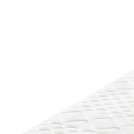
UVP 449,00 €
339,00 €
inkl. MwSt. und zzgl.
Versandkosten
Variante
H2
Maße
In den Warenkorb
Lieferbar - in 5-6 Werktagen bei Ihnen