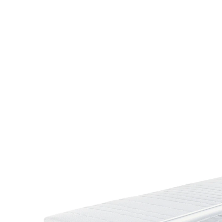
UVP 349,00 €
239,00 €
inkl. MwSt. und zzgl.
Versandkosten
Variante
H2
Maße
Bei Verfügbarkeit erinnern
Derzeit nicht lieferbar