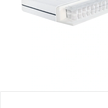
Megamax Komfort T - Bewährt-flexibler
Liegekomfort und angenehmes Schlafklima!
Bewährt-flexibler Liegekomfort und
angenehmes Schlafklima.
Klassisches Federungssystem für lange
Haltbarkeit.
Sehr gute Durchlüftung und idealer
Temperaturausgleich.
Hochwertige Materialien für Qualitäts-
Matratze in Deutschland produziert.
Flexibler Kern mit luftdurchlässigen
Tonnentaschenfedern und
Komfortschaumauflagen.
Hoher Hygienekomfort mit waschbarem