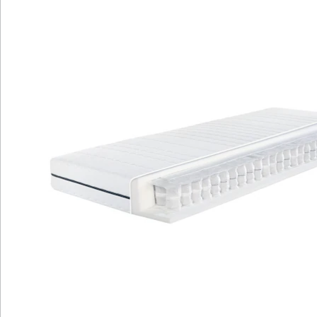
Bezug und 5-Sterne-Bewertung.
Gleichmäßige Nutzung und längere
Lebensdauer durch umdrehbare
Liegeseiten.
Erleben Sie bewährt-flexiblen Liegekomfort und ein
angenehmes Schlafklima mit der Megamax Komfort T
Matratze. Durch das klassische Federungssystem, die
luftdurchlässigen Tonnentaschenfedern und die
hochwertigen Materialien bietet sie eine sehr gute
Körperunterstützung. Genießen Sie optimale
Durchlüftung und Temperaturausgleich für
erholsamen Schlaf. Der waschbare Bezug mit 5-Sterne-
Bewertung sorgt für Hygiene. Mit umdrehbaren
Liegeseiten bietet die Matratze gleichmäßige Nutzung
und eine längere Lebensdauer.
Details