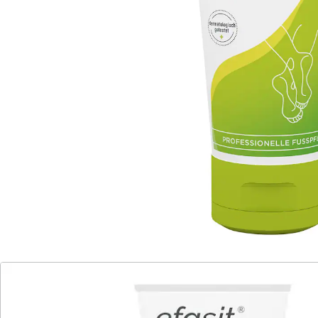
INCI: Aqua, Cetearyl Alcohol, Isopropyl Palmitate,
Propylene Glycol, Glycerin,
Stearic Acid, Palmitic Acid, Phenoxyethanol, Sodium
Cetearyl Sulfate, Camphor,
Simmondsia Chinensis Seed Oil, Menthol, Sodium
Benzoate, Rosmarinus Officinalis Leaf
Oil, Citric Acid, Ethylhexylglycerin, Farnesol,
Tetrasodium Glutamate Diacetate, Sodium
Sulfate, Limonene, Chamomilla Recutita Flower Extract,
Symphytum Officinale Root
Extract, Sodium Chloride, Linalool, Sodium Hydroxide,
CI 42090, CI 47005.
Details
Hinweise & Hersteller