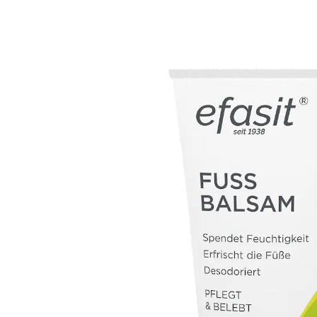
2,99 €
1 l = 39,87 €
inkl. MwSt. und zzgl.
Versandkosten
In den Warenkorb
Sofort lieferbar - in 2-3 Werktagen bei Ihnen
bei trockener Haut
zur täglichen Anwendung
Pflegt und belebt beanspruchte Füße. Mit Jojoba-Öl
und Kamille. Vegan.