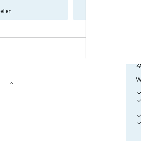
ellen
Newslet
4
w