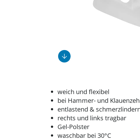
Fußpflegeprodukte
Geschenkideen
Elektromobile
Massage-Produkte
Herrenschuhe
Hausapotheke
Toilettenstühle
Ohrreiniger
Insektenabwehr
Ess- & Trinkhilfen
Sesselschoner
Mützen & Hüte
Kälte- & Wärmetherapie
Urinflaschen &
Nachttöpfe
Parfüm
Kleinmöbel
‎ Alle Anzeigen
‎ Alle Anzeigen
‎ Alle Anzeigen
‎ Alle Anzeigen
‎ Alle Anzeigen
weich und flexibel
bei Hammer- und Klauenze
entlastend & schmerzlinder
rechts und links tragbar
Gel-Polster
waschbar bei 30°C