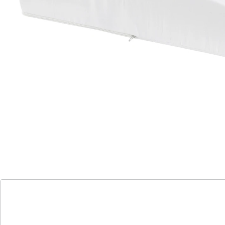
Orthopädische Form für ideale
Unterstützung
Formstabile Füllung für langanhaltenden
Komfort
Lindert Venenleiden und
Durchblutungsstörungen
Wohltuend bei müden Beinen und kalten
Füßen
Das höhenverstellbare Beinruhekissen stützt Beine
und Füße durch seine orthopädische Form und
formstabile Füllung optimal. Es sorgt für eine
wohltuende Entlastung und eignet sich ideal bei
Venenleiden, Durchblutungsstörungen, müden Beinen
und kalten Füßen.
Details