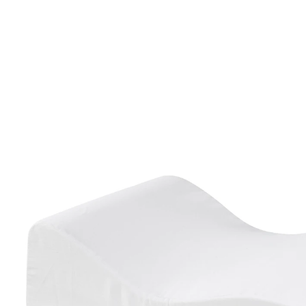
24,79 €
inkl. MwSt. und zzgl.
Versandkosten
Größe
In den Warenkorb
Sofort lieferbar - in 2-3 Werktagen bei Ihnen
bei Venenleiden und Durchblutungsstörungen
Höhenverstellbar für individuelle
Bedürfnisse