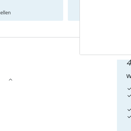
ellen
Newslet
4
w