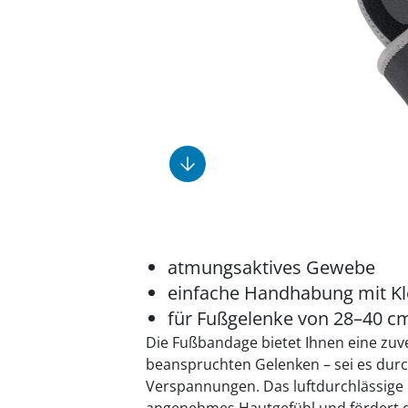
Fußpflegeprodukte
Geschenkideen
Elektromobile
Massage-Produkte
Herrenschuhe
Hausapotheke
Toilettenstühle
Ohrreiniger
Insektenabwehr
Ess- & Trinkhilfen
Sesselschoner
Mützen & Hüte
Kälte- & Wärmetherapie
Urinflaschen &
Nachttöpfe
Parfüm
Kleinmöbel
‎ Alle Anzeigen
‎ Alle Anzeigen
‎ Alle Anzeigen
‎ Alle Anzeigen
‎ Alle Anzeigen
atmungsaktives Gewebe
einfache Handhabung mit Kl
für Fußgelenke von 28–40 c
Die Fußbandage bietet Ihnen eine zuv
beanspruchten Gelenken – sei es dur
Verspannungen. Das luftdurchlässige I