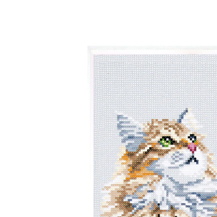
36,99 €
29,99 €
inkl. MwSt. und zzgl.
Versandkosten
In den Warenkorb
Sofort lieferbar - in 2-3 Werktagen bei Ihnen
Ein „echter“ Deko-Diamant!
ein Bild aus zahllosen funkelnden
Steinchen
Setzen Sie die funkelnden Steinchen zu einem lebendig
wirkenden Kätzchen-Motiv in 3D-Optik zusammen. Die
brillanten Lichteffekte lassen dabei jede Wand
erstrahlen! Mit Arbeitsanleitung, Stift, Basteltablett und