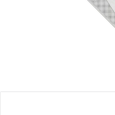
Profi, 2-in-1 Metall Nagelfeile & Buffer ist Ihr neuer
bester Freund!
Mit ihrer groben und feinen Seite ermöglicht sie nicht
nur präzises Kürzen und Formen, sondern verleiht
Ihren Nägeln auch einen unvergleichlichen Glanz. Doch
das ist noch nicht alles – sie schützt Ihre Nägel auch
vor Schäden und Rissen, dank ihrer schonenden
Homogenität. Und für maximale Hygiene ist sie sogar
autoklave-sterilisierbar. Gönnen Sie Ihren Nägeln die
beste Pflege, die sie verdienen!
Details
Hinweise & Hersteller