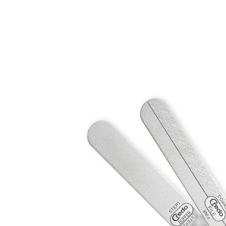
UVP 9,99 €
7,99 €
inkl. MwSt. und zzgl.
Versandkosten
In den Warenkorb
Sofort lieferbar - in 2-3 Werktagen bei Ihnen
Die Geheimwaffe für perfekte Nagelpflege!
grobe & feine Seite für Präzision
Buffer für Glanz-Effekt
ergonomisches Design für einfache
Handhabung
Träumen Sie von perfekt gepflegten Nägeln? Unsere