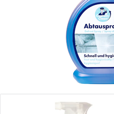
geeignet
hemmt das Wachstum von Bakterien
neutralisiert unangenehme Gerüche
hilft kostbare Energie zu sparen
Inhaltsstoffe: Ethanol, Butanon
Starke Vereisungen können den Stromverbrauch von
Kühlgeräten in die Höhe treiben. Das belastet nicht
nur unnötig die Umwelt, sondern auch den Geldbeutel.
Zwar lässt sich durch regelmäßiges Abtauen der
Energiebedarf senken und bares Geld sparen. Doch bis
das Eis vollständig abgetaut ist, kann einige Zeit
vergehen, während der Sie Ihre Vorräte anderweitig
vor dem Auftauen schützen müssen. Während das im
Winter bei Außentemperaturen von weit unter 10 °C
problemlos draußen möglich ist (sofern Sie einen
Balkon oder eine Terrasse besitzen), sind gerade im
Sommer andere Lösungen gefragt.