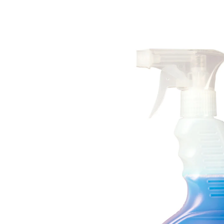
5,99 €
4,99 €
1 l = 7,68 €
inkl. MwSt. und zzgl.
Versandkosten
In den Warenkorb
Sofort lieferbar - in 2-3 Werktagen bei Ihnen
Da taut Ihr Gefrierfach auf!
schnellwirkendes Abtauspray
zum Enteisen von Gefrierschränken und
Kühltruhen
auch gut zur hygienischen Reinigung