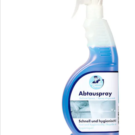
Eine clevere Option ist das Abtauspray von Captain
Clean. Zur Anwendung räumen Sie den Gefrierschrank
bzw. das Gefrierfach aus und sprühen das Spray auf
die vereisten Flächen. Durch den speziellen Mix aus
Ethanol und Butanon wirkt das Abtauspray
turboschnell und lässt selbst dicke Eiskrusten
innerhalb weniger Minuten schmelzen. Nach dem
Abtauen müssen Sie nur noch das Wasser aufwischen
und können Ihren Gefrierschrank sofort wieder
einräumen. Übrigens: Durch das in der Flüssigkeit
enthaltene Ethanol wirkt Captain Clean Abtauspray
nicht nur stark gegen Eis, sondern lässt auch
hartnäckigen Gerüchen und Verschmutzungen keine
Chance. Geben Sie deshalb nach dem Abtauen etwas
Spray in eine Schüssel Wasser und waschen Sie damit
das Gefrierfach aus. Natürlich können Sie das Spray
auch zur regelmäßigen hygienischen Reinigung Ihres
Kühlschranks nutzen und Bakterien & Co. mit einem
Wisch den Garaus machen.