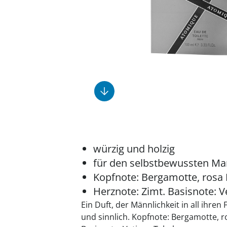
Fußpflegeprodukte
Geschenkideen
Elektromobile
Massage-Produkte
Herrenschuhe
Hausapotheke
Toilettenstühle
Ohrreiniger
Insektenabwehr
Ess- & Trinkhilfen
Sesselschoner
Mützen & Hüte
Kälte- & Wärmetherapie
Urinflaschen &
Nachttöpfe
Parfüm
Kleinmöbel
‎ Alle Anzeigen
‎ Alle Anzeigen
‎ Alle Anzeigen
‎ Alle Anzeigen
‎ Alle Anzeigen
würzig und holzig
für den selbstbewussten M
Kopfnote: Bergamotte, rosa 
Herznote: Zimt. Basisnote: V
Ein Duft, der Männlichkeit in all ihren 
und sinnlich. Kopfnote: Bergamotte, ro