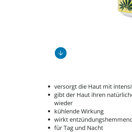
Fußpflegeprodukte
Geschenkideen
Elektromobile
Massage-Produkte
Herrenschuhe
Hausapotheke
Toilettenstühle
Ohrreiniger
Insektenabwehr
Ess- & Trinkhilfen
Sesselschoner
Mützen & Hüte
Kälte- & Wärmetherapie
Urinflaschen &
Nachttöpfe
Parfüm
Kleinmöbel
‎ Alle Anzeigen
‎ Alle Anzeigen
‎ Alle Anzeigen
‎ Alle Anzeigen
‎ Alle Anzeigen
versorgt die Haut mit intensi
gibt der Haut ihren natürlic
wieder
kühlende Wirkung
wirkt entzündungshemmen
für Tag und Nacht