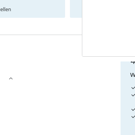
ellen
Newslet
4
w