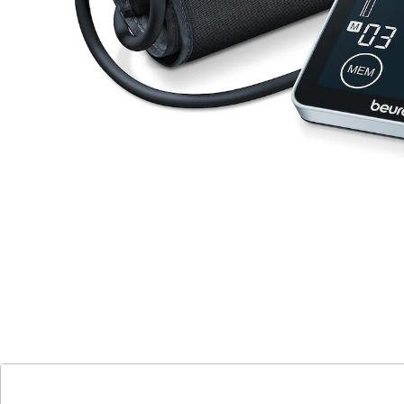
Oberarm-Blutdruckmessgerät BM 51
(1)
Einzelpreis:
UVP 85,99 €
52,99 €
Sehr großes, leicht ablesbares,
beleuchtetes Schwarzdisplay
Sensor-Touch-Knöpfe
Vollautomatische Blutdruck- und
Pulsmessung am Oberarm
Für Oberarmumfänge von 22 - 30 cm
Aufbewahrungstasche
Ø aller gespeicherten Messwerte
Ø Morgen- und Abendblutdruck der
letzten 7 Tage