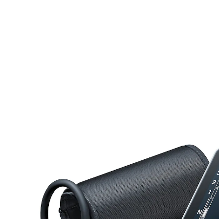
UVP 110,99 €
50,99 €
inkl. MwSt. und zzgl.
Versandkosten
In den Warenkorb
Sofort lieferbar - in 2-3 Werktagen bei Ihnen
Alternativprodukt
Zu diesem Artikel haben wir eine Alternative gefunden,
die Sie interessieren könnte:
BEURER