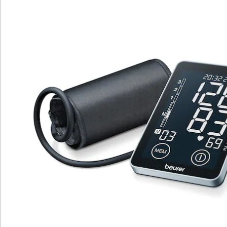
Datum und Uhrzeit
Das beleuchtete Schwarzdisplay und die Sensor-
Touch-Knöpfe lassen das Oberarm-
Blutdruckmessgerät besonders edel wirken. Dank PC-
Schnittstelle und USB-Kabel (inklusive) können die
gemessenen Werte einfach und bequem auf den PC
übertragen und über die kostenlose Software "beurer
HealthManager Pro" verwaltet werden.
Batteriehinweis:
Batterien sind im Lieferumfang enthalten. (AA Mignon x
4)
Details
Hinweise & Hersteller