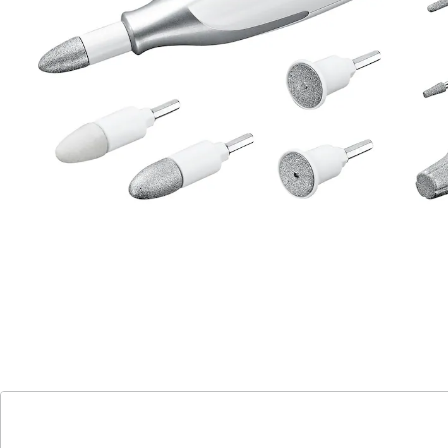
ergonomisches Design
inklusive Schutzkappe und
Aufbewahrungsetui mit Netzteil
Dieses Maniküre-Pediküre-Set ist perfekt zum
Schleifen, Feilen und Polieren Ihrer Nägel, eignet sich
aber auch zum Entfernen von Hornhaut und rissigen
Stellen. Stufenlos regulierbar. Mit 7 Aufsätzen: 1
Saphirkegel, 1 Filzkegel, 1 Saphirscheibe (fein), 1
Saphirscheibe
(grob), 1 Flammenfräser, 1 Zylinderfräser, 1 Saphir-
Hornhautschleifer. Das ergonomische Design beugt
Abrutschen vor. Inkl. Schutzkappe und
Aufbewahrungs-Etui mit Netzteil.
Details