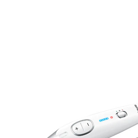
64,99 €
inkl. MwSt. und zzgl.
Versandkosten
In den Warenkorb
Sofort lieferbar - in 2-3 Werktagen bei Ihnen
mit hellem LED-Licht – für noch präziseres
Arbeiten
7 Aufsätze
stufenlose Geschwindigkeitsregelung
Schleifen, Feilen und Polieren Sie Ihre
Nägel oder entfernen Sie Hornhaut