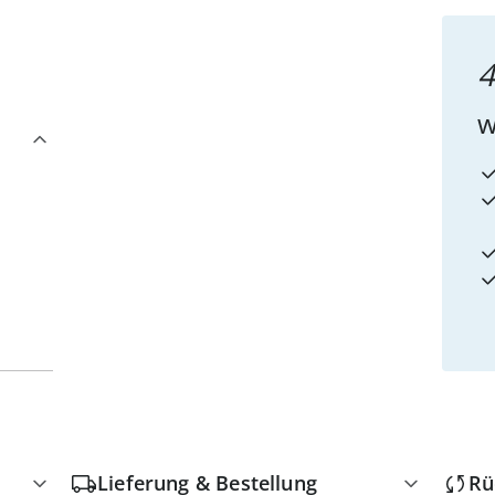
4
w
Lieferung & Bestellung
Rü