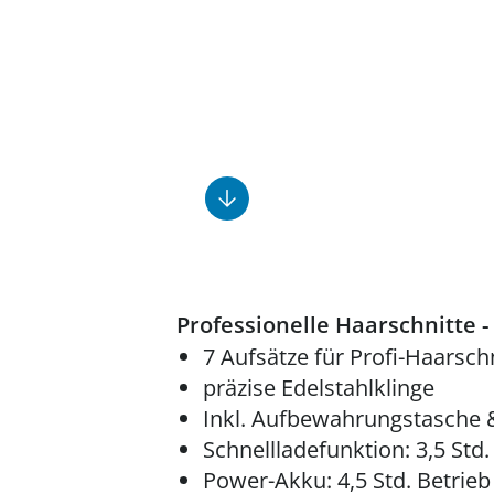
Fußpflegeprodukte
Geschenkideen
Elektromobile
Massage-Produkte
Herrenschuhe
Hausapotheke
Toilettenstühle
Ohrreiniger
Insektenabwehr
Ess- & Trinkhilfen
Sesselschoner
Mützen & Hüte
Kälte- & Wärmetherapie
Urinflaschen &
Nachttöpfe
Parfüm
Kleinmöbel
‎ Alle Anzeigen
‎ Alle Anzeigen
‎ Alle Anzeigen
‎ Alle Anzeigen
‎ Alle Anzeigen
Professionelle Haarschnitte 
7 Aufsätze für Profi-Haarsch
präzise Edelstahlklinge
Inkl. Aufbewahrungstasche 
Schnellladefunktion: 3,5 Std.
Power-Akku: 4,5 Std. Betrieb