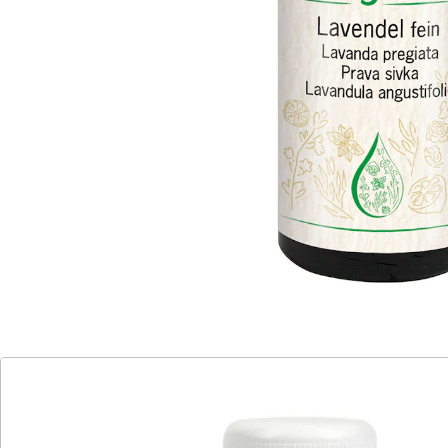
angstlösend und harmonisierend wirken. Das Aroma-
Kosmetikum eignet sich perfekt zur Körperpflege und
als Haut- sowie Massageöl. Mischen Sie maximal 15
Tropfen mit 50 ml z.B. Mandelöl für eine wohltuende
Massage. Als Badezusatz genügen 15 Tropfen auf 4
Esslöffel Sahne oder Milch im Badewasser. Die
Wasserdampfdestillation der Lavendelblüten sichert
die Reinheit des Öls. Gönnen Sie sich pure Erholung –
ganz natürlich.
INCI´s:
lavandula angustifolia oil, linalool, limonene, geraniol
Details
Hinweise & Hersteller