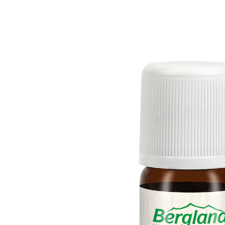
6,59 €
1 l = 659,00 €
inkl. MwSt. und zzgl.
Versandkosten
In den Warenkorb
Sofort lieferbar - in 2-3 Werktagen bei Ihnen
Erleben Sie die pure Entspannung!
Intensive Wirkung mit wenigen Tropfen
Vielseitig anwendbar: Pflege, Massage und
aromatisches Bad
Tauchen Sie ein in die Welt der Entspannung mit
unserem Lavendel-Öl. Sein krautig-frisches Duftprofil
wirkt nicht nur entspannend, sondern kann auch