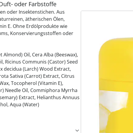
Duft- oder Farbstoffe
pen oder Insektenstichen. Aus
aturreinen, ätherischen Ölen,
min E. Ohne Erdölprodukte wie
füms, Konservierungsstoffen oder
t Almond) Oil, Cera Alba (Beeswax),
il, Ricinus Communis (Castor) Seed
arix decidua (Larch) Wood Extract,
ota Sativa (Carrot) Extract, Citrus
 Wax, Tocopherol (Vitamin E),
(Fir) Needle Oil, Commiphora Myrrha
Rosemary) Extract, Helianthus Annuus
ohol, Aqua (Water)