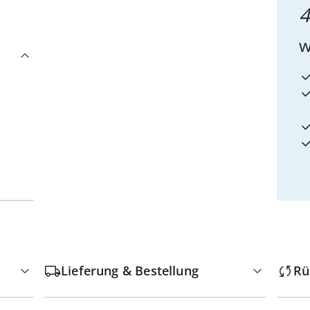
4
w
Lieferung & Bestellung
Rü