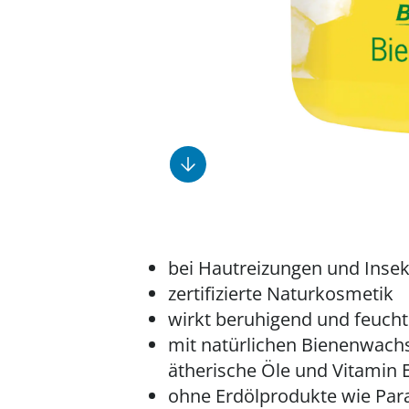
Fußpflegeprodukte
Geschenkideen
Elektromobile
Massage-Produkte
Herrenschuhe
Hausapotheke
Toilettenstühle
Ohrreiniger
Insektenabwehr
Ess- & Trinkhilfen
Sesselschoner
Mützen & Hüte
Kälte- & Wärmetherapie
Urinflaschen &
Nachttöpfe
Parfüm
Kleinmöbel
‎ Alle Anzeigen
‎ Alle Anzeigen
‎ Alle Anzeigen
‎ Alle Anzeigen
‎ Alle Anzeigen
bei Hautreizungen und Inse
zertifizierte Naturkosmetik
wirkt beruhigend und feuch
mit natürlichen Bienenwachs,
ätherische Öle und Vitamin 
ohne Erdölprodukte wie Para