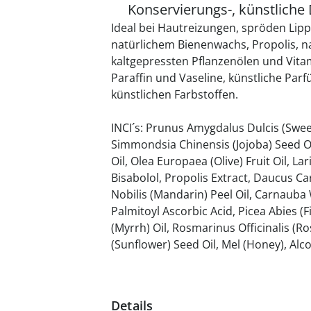
Konservierungs-, künstliche 
Ideal bei Hautreizungen, spröden Lip
natürlichem Bienenwachs, Propolis, n
kaltgepressten Pflanzenölen und Vita
Paraffin und Vaseline, künstliche Par
künstlichen Farbstoffen.
INCI´s: Prunus Amygdalus Dulcis (Swee
Simmondsia Chinensis (Jojoba) Seed O
Oil, Olea Europaea (Olive) Fruit Oil, L
Bisabolol, Propolis Extract, Daucus Car
Nobilis (Mandarin) Peel Oil, Carnauba
Palmitoyl Ascorbic Acid, Picea Abies 
(Myrrh) Oil, Rosmarinus Officinalis (
(Sunflower) Seed Oil, Mel (Honey), Alc
Details