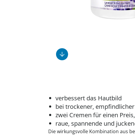
Fußpflegeprodukte
Geschenkideen
Elektromobile
Massage-Produkte
Herrenschuhe
Hausapotheke
Toilettenstühle
Ohrreiniger
Insektenabwehr
Ess- & Trinkhilfen
Sesselschoner
Mützen & Hüte
Kälte- & Wärmetherapie
Urinflaschen &
Nachttöpfe
Parfüm
Kleinmöbel
‎ Alle Anzeigen
‎ Alle Anzeigen
‎ Alle Anzeigen
‎ Alle Anzeigen
‎ Alle Anzeigen
verbessert das Hautbild
bei trockener, empfindliche
zwei Cremen für einen Preis,
raue, spannende und juckend
Die wirkungsvolle Kombination aus 