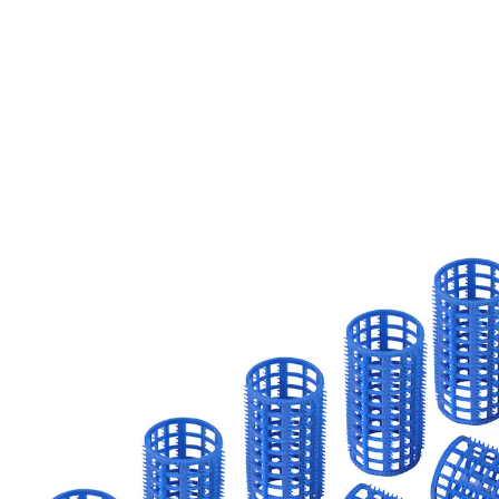
7,99 €
inkl. MwSt. und zzgl.
Versandkosten
In den Warenkorb
Sofort lieferbar - in 2-3 Werktagen bei Ihnen
Lockenpracht über Nacht!
üppige Locken über Nacht
dank weichem Material ungestörter Schlaf
Sie träumen von wunderschönen Locken und mehr
Volumen? Diese angenehm weichen Wickler erfüllen
Ihnen diesen Wunsch gern über Nacht: Einfach abends
eindrehen, fixieren und am nächsten Morgen Ihre