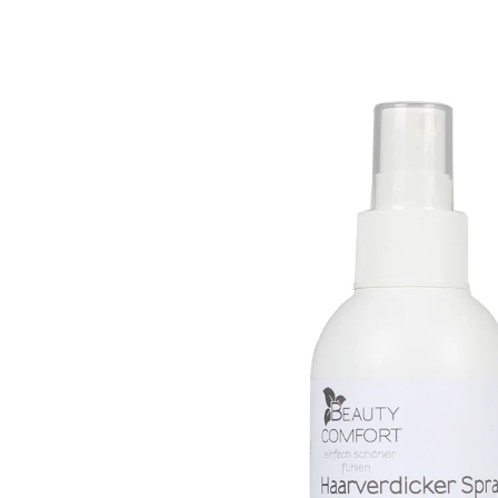
8,59 €
8,19 €
1 l = 40,95 €
inkl. MwSt. und zzgl.
Versandkosten
In den Warenkorb
Sofort lieferbar - in 2-3 Werktagen bei Ihnen
verleiht dem Haar Glanz und Fülle
einfache Anwendung
treibgasfrei
mit hochdosiertem Provitamin B5
Dieses Spray verleiht mit hochdosiertem Provitamin
B5 Glanz, Fülle und macht das Kämmen spürbar