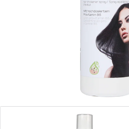
leichter. Auf feuchtes oder trockenes Haar auftragen –
nicht ausspülen. Pumpspray, treibgasfrei.
Details
Hinweise & Hersteller
Bewertungen
Katalog bestellen